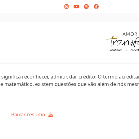
Instagram
YouTube
Spotify
Facebook
 significa reconhecer, admitir, dar crédito. O termo acredit
el e matemático, existem questões que vão além de nós mes
Baixar resumo
dadeapostolopedro