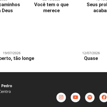
caminhos
Você tem o que
Seus pro
a Deus
merece
acab
19/07/2026
12/07/2026
perto, tão longe
Quase
 Pedro
 Centro
Instagram
YouTube
Spotify
F