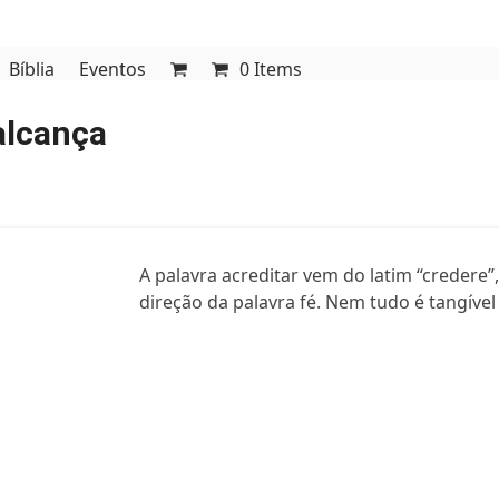
Bíblia
Eventos
0 Items
alcança
A palavra acreditar vem do latim “credere”,
direção da palavra fé. Nem tudo é tangív
@comuni