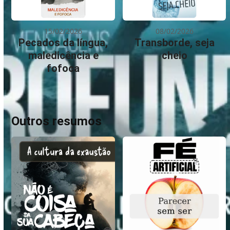
15/02/2026
08/02/2026
Pecados da língua,
Transborde, seja
maledicência e
cheio
fofoca
Outros resumos