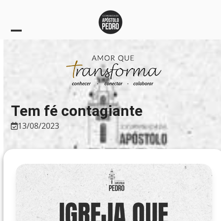
Skip
to
content
Open
Close
mobile
mobile
menu
menu
Tem fé contagiante
13/08/2023