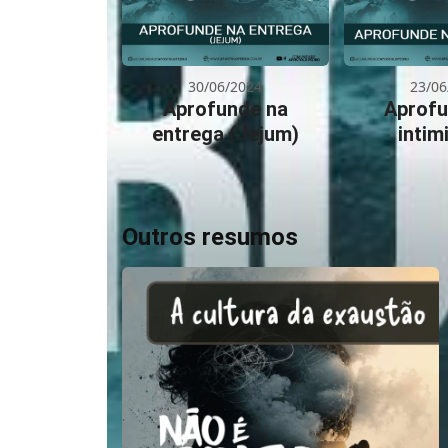
30/06/2024
23/06
Aprofunde na
Aprofu
entrega (Jejum)
intim
Outros resumos