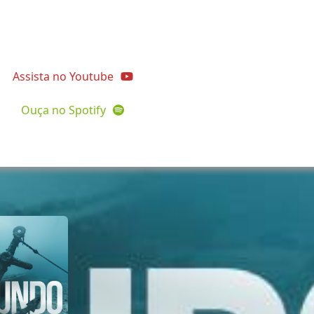
dadeapostolopedro
Assista no Youtube
Ouça no Spotify