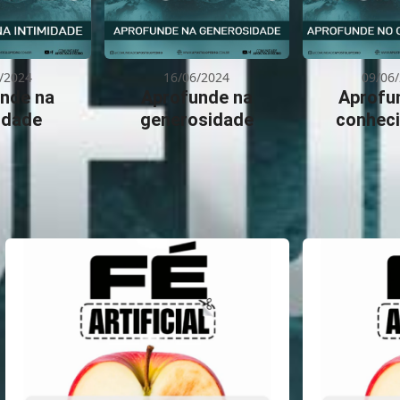
/2024
16/06/2024
09/06
nde na
Aprofunde na
Aprofu
idade
generosidade
conhec