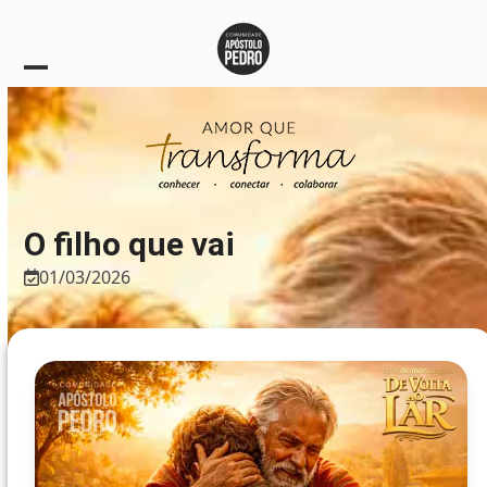
Skip
to
content
Open
Close
mobile
mobile
menu
menu
O filho que vai
01/03/2026