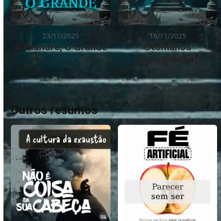
23/11/2025
16/11/2025
Alexandre, O Grande
Otomanos
(estagnação)
Outros resumos