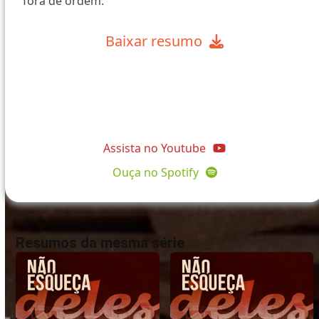
fora de ordem.
Baixar resumo
@comunidadeapostolopedro
Assista no Youtube
Ouça no Spotify
Resumos da mesma série