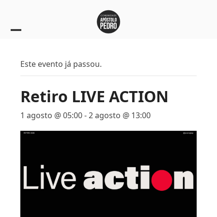
Skip
to
content
Open
Close
mobile
mobile
Este evento já passou.
menu
menu
Retiro LIVE ACTION
1 agosto @ 05:00
-
2 agosto @ 13:00