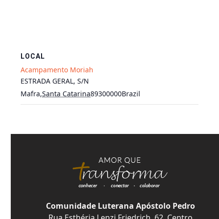
LOCAL
Acampamento Moriah
ESTRADA GERAL, S/N
Mafra
,
Santa Catarina
89300000
Brazil
Comunidade Luterana Apóstolo Pedro
Rua Esthéria Lenzi Friedrich, 62, Centro